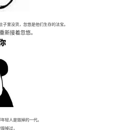
肚子里没货，忽悠是他们生存的法宝。
重新接着忽悠。
得年轻人是毁掉的一代。
被毁掉过，