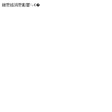
鏈嶅姟涓嶅彲鐢ㄣ€�