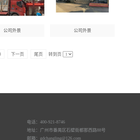
公司外景
公司外景
3
下一页
尾页
转到页
电话：400-921-8746
地址：广州市番禺区石壁街都那西路88号
邮箱：gdchangling@126.com