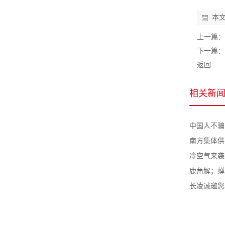
本
上一篇：
下一篇：
返回
相关新
中国人不骗
南方集体供暖
冷空气来袭
鹿角解；蝉
长凌诚邀您